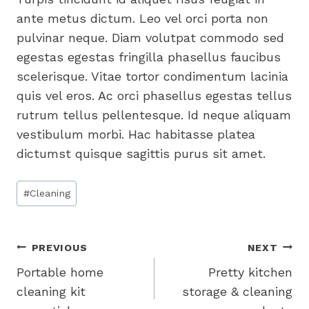
ante metus dictum. Leo vel orci porta non
pulvinar neque. Diam volutpat commodo sed
egestas egestas fringilla phasellus faucibus
scelerisque. Vitae tortor condimentum lacinia
quis vel eros. Ac orci phasellus egestas tellus
rutrum tellus pellentesque. Id neque aliquam
vestibulum morbi. Hac habitasse platea
dictumst quisque sagittis purus sit amet.
Post
#
Cleaning
Tags:
Post
PREVIOUS
NEXT
Portable home
Pretty kitchen
navigation
cleaning kit
storage & cleaning